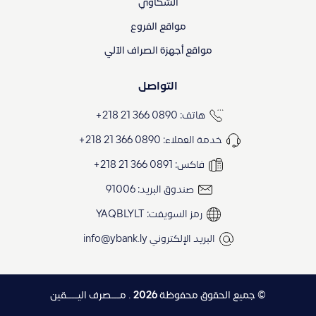
الشكاوي
مواقع الفروع
مواقع أجهزة الصراف الآلي
التواصل
هاتف: 0890 366 21 218+
خدمة العملاء: 0890 366 21 218+
فاكس: 0891 366 21 218+
صندوق البريد: 91006
رمز السويفت: YAQBLYLT
البريد الإلكتروني
info@ybank.ly
© جميع الحقوق محفوظة
2026
. مـــصرف اليــــقين