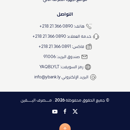
التواصل
هاتف: 0890 366 21 218+
خدمة العملاء: 0890 366 21 218+
فاكس: 0891 366 21 218+
صندوق البريد: 91006
رمز السويفت: YAQBLYLT
البريد الإلكتروني
info@ybank.ly
© جميع الحقوق محفوظة
2026
. مـــصرف اليــــقين